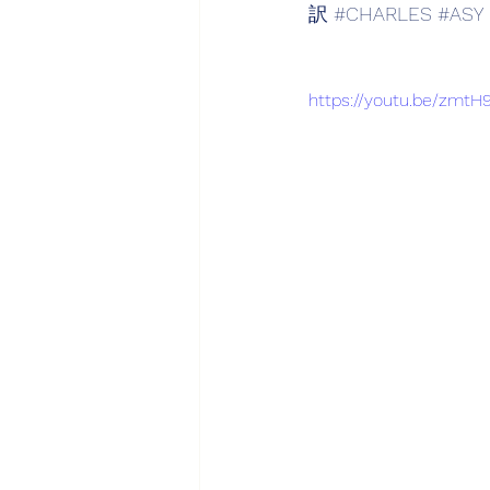
訳
#CHARLES
#ASY
https://youtu.be/zmtH