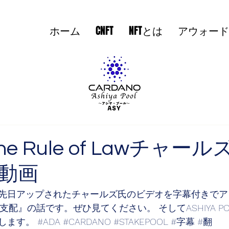
ホーム
CNFT
NFTとは
アウォード
 the Rule of Lawチャー
動画
先日アップされたチャールズ氏のビデオを字幕付きでア
支配』の話です。ぜひ見てください。 そしてASHIYA P
します。 
#ADA
#CARDANO
#STAKEPOOL
#字幕
#翻