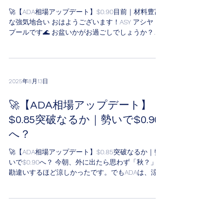
🚀【ADA相場アップデート】$0.90目前｜材料豊富
な強気地合い おはようございます！ASY アシヤ・
プールです🌊 お盆いかがお過ごしでしょうか？
ADAよくがんばりましたね！今日も朝から時価総額
が高く、とても良い状態をキープ中です。ETHは少
し休憩モード。BTCドミナン...
2025年8月13日
🚀【ADA相場アップデート】
$0.85突破なるか｜勢いで$0.90
へ？
🚀【ADA相場アップデート】$0.85突破なるか｜勢
いで$0.90へ？ 今朝、外に出たら思わず「秋？」と
勘違いするほど涼しかったです。でもADAは、涼し
さ関係なく順調に飛行中です✈️ こんにちは、ASY
アシヤ・プールです🌊 💰 現在のADA 1 ADA =...