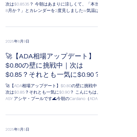
次は$0.8535？ 今朝はあまりに涼しくて、「本当に
8月か？」とカレンダーを2度見しましたw気温は
秋モードでも、ADAはじわじわ夏バテ知らずです。
こんにちは、ASY アシヤ・プールです🌊 💰 現在の
ADA 1...
2025年8月9日
🚀【ADA相場アップデート】
$0.80の壁に挑戦中｜次は
$0.85？それとも一気に$0.90？
🚀【ADA相場アップデート】$0.80の壁に挑戦中｜
次は$0.85？それとも一気に$0.90？ こんにちは、
ASY アシヤ・プールです🌊今朝のCardano（ADA）
はじわっと強い。まずは現在地から。 1 ADA =
$0.7915 Market cap =...
2025年8月5日