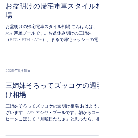
お盆明けの帰宅電車スタイル相
場
お盆明けの帰宅電車スタイル相場 こんばんは、
ASY 芦屋プールです。お盆休み明けの三姉妹
（BTC・ETH・ADA）、まるで帰宅ラッシュの電車
でぐったりしたサラリーマンのよう。 元気がない
ですね。w ✅ 現在の市況（執筆時点） ADA：
$0.9028（24h高値...
2025年8月18日
三姉妹そろってズッコケの週明
け相場
三姉妹そろってズッコケの週明け相場 おはようご
ざいます、ASY アシヤ・プールです。朝からコー
ヒーをこぼして「月曜日だなぁ」と思ったら、相
場の方もきっちりズッコケていました。w ✅ 現在
のADA 1 ADA = $0.9169 Market Cap = $33.73B...