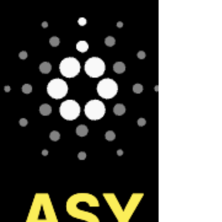
ルです😊本日は、 ADAが下がった背景 を丁寧に解
説します。 📊 現在の価格と市場の状況（7月30日
時点） 1 ADA = $0.7550 時価総額（Market...